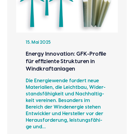
15. Mai 2025
Ener­gy Inno­va­ti­on: GFK-Pro­fi­le
für effi­zi­en­te Struk­tu­ren in
Wind­kraft­an­la­gen
Die Ener­gie­wen­de for­dert neue
Mate­ria­li­en, die Leicht­bau, Wider­
stands­fä­hig­keit und Nach­hal­tig­
keit ver­ei­nen. Beson­ders im
Bereich der Wind­ener­gie ste­hen
Ent­wick­ler und Her­stel­ler vor der
Her­aus­for­de­rung, leis­tungs­fä­hi­
ge und…