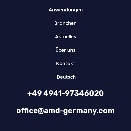
Anwen­dun­gen
Bran­chen
Aktu­el­les
Über uns
Kon­takt
Deutsch
+49 4941-97346020
office@amd-germany.com