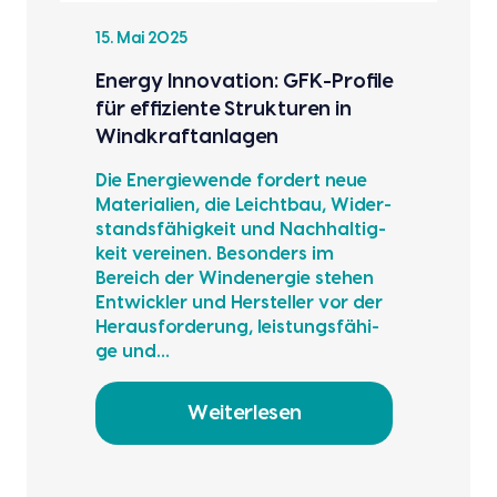
15. Mai 2025
Ener­gy Inno­va­ti­on: GFK-Pro­fi­le
für effi­zi­en­te Struk­tu­ren in
Wind­kraft­an­la­gen
Die Ener­gie­wen­de for­dert neue
Mate­ria­li­en, die Leicht­bau, Wider­
stands­fä­hig­keit und Nach­hal­tig­
keit ver­ei­nen. Beson­ders im
Bereich der Wind­ener­gie ste­hen
Ent­wick­ler und Her­stel­ler vor der
Her­aus­for­de­rung, leis­tungs­fä­hi­
ge und…
Weiterlesen