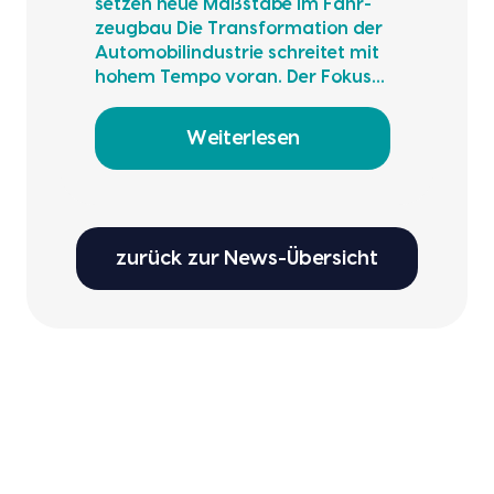
set­zen neue Maß­stä­be im Fahr­
zeug­bau Die Trans­for­ma­ti­on der
Auto­mo­bil­in­dus­trie schrei­tet mit
hohem Tem­po vor­an. Der Fokus…
Weiterlesen
zurück zur News-Übersicht