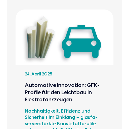
24. April 2025
Auto­mo­ti­ve Inno­va­ti­on: GFK-
Pro­fi­le für den Leicht­bau in
Elek­tro­fahr­zeu­gen
Nach­hal­tig­keit, Effi­zi­enz und
Sicher­heit im Ein­klang – glas­fa­
ser­ver­stärk­te Kunst­stoff­pro­fi­le