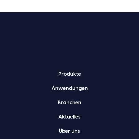
Pro­duk­te
Anwen­dun­gen
Bran­chen
Aktu­el­les
Über uns