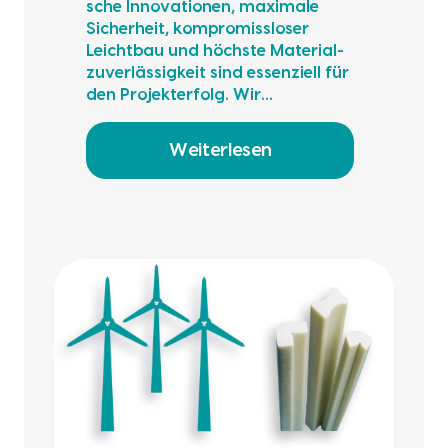
sche Inno­va­tio­nen, maxi­ma­le
Sicher­heit, kom­pro­miss­lo­ser
Leicht­bau und höchs­te Mate­ri­al­
zu­ver­läs­sig­keit sind essen­zi­ell für
den Pro­jekt­er­folg. Wir…
Weiterlesen