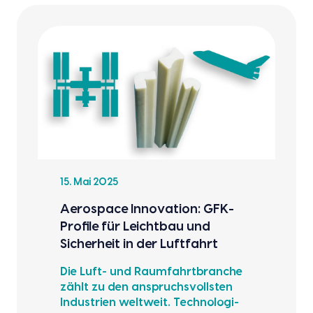
15. Mai 2025
Aero­space Inno­va­ti­on: GFK-
Pro­fi­le für Leicht­bau und
Sicher­heit in der Luft­fahrt
Die Luft- und Raum­fahrt­bran­che
zählt zu den anspruchs­volls­ten
Indus­trien welt­weit. Tech­no­lo­gi­