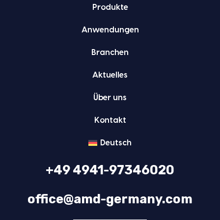
Pro­duk­te
Anwen­dun­gen
Bran­chen
Aktu­el­les
Über uns
Kon­takt
Deutsch
+49 4941-97346020
office@amd-germany.com