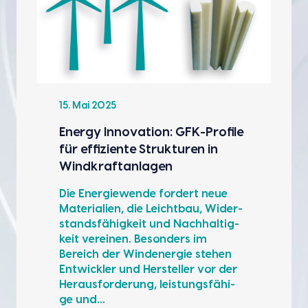
15. Mai 2025
Ener­gy Inno­va­ti­on: GFK-Pro­fi­le
für effi­zi­en­te Struk­tu­ren in
Wind­kraft­an­la­gen
Die Ener­gie­wen­de for­dert neue
Mate­ria­li­en, die Leicht­bau, Wider­
stands­fä­hig­keit und Nach­hal­tig­
keit ver­ei­nen. Beson­ders im
Bereich der Wind­ener­gie ste­hen
Ent­wick­ler und Her­stel­ler vor der
Her­aus­for­de­rung, leis­tungs­fä­hi­
ge und…