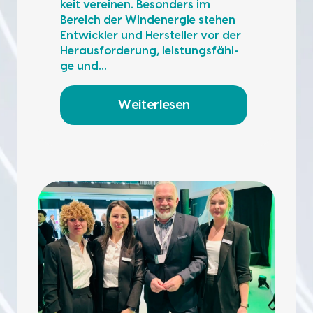
keit ver­ei­nen. Beson­ders im
Bereich der Wind­ener­gie ste­hen
Ent­wick­ler und Her­stel­ler vor der
Her­aus­for­de­rung, leis­tungs­fä­hi­
ge und…
Weiterlesen