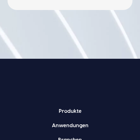
Pro­duk­te
Anwen­dun­gen