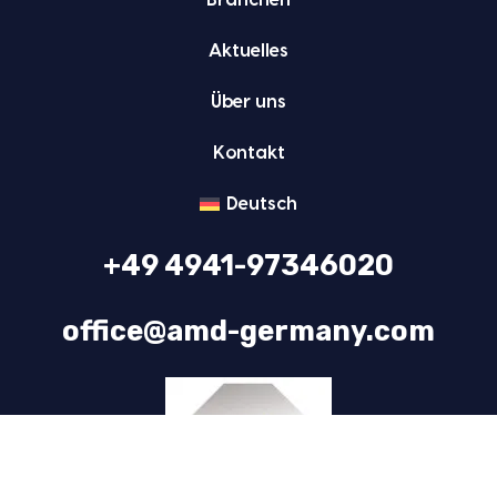
Bran­chen
Aktu­el­les
Über uns
Kon­takt
Deutsch
+49 4941-97346020
office@amd-germany.com