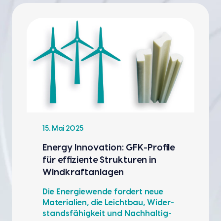
15. Mai 2025
Ener­gy Inno­va­ti­on: GFK-Pro­fi­le
für effi­zi­en­te Struk­tu­ren in
Wind­kraft­an­la­gen
Die Ener­gie­wen­de for­dert neue
Mate­ria­li­en, die Leicht­bau, Wider­
stands­fä­hig­keit und Nach­hal­tig­