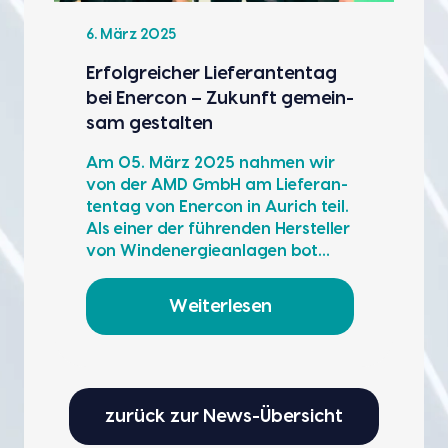
6. März 2025
Erfolg­rei­cher Lie­fe­ran­ten­tag
bei Ener­con – Zukunft gemein­
sam gestal­ten
Am 05. März 2025 nah­men wir
von der AMD GmbH am Lie­fe­ran­
ten­tag von Ener­con in Aurich teil.
Als einer der füh­ren­den Her­stel­ler
von Wind­ener­gie­an­la­gen bot…
Weiterlesen
zurück zur News-Übersicht