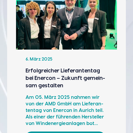
6. März 2025
Erfolg­rei­cher Lie­fe­ran­ten­tag
bei Ener­con – Zukunft gemein­
sam gestal­ten
Am 05. März 2025 nah­men wir
von der AMD GmbH am Lie­fe­ran­
ten­tag von Ener­con in Aurich teil.
Als einer der füh­ren­den Her­stel­ler
von Wind­ener­gie­an­la­gen bot…