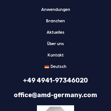
Anwen­dun­gen
Bran­chen
Aktu­el­les
Über uns
Kon­takt
Deutsch
+49 4941-97346020
office@amd-germany.com