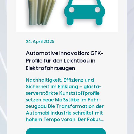
24. April 2025
Auto­mo­ti­ve Inno­va­ti­on: GFK-
Pro­fi­le für den Leicht­bau in
Elek­tro­fahr­zeu­gen
Nach­hal­tig­keit, Effi­zi­enz und
Sicher­heit im Ein­klang – glas­fa­
ser­ver­stärk­te Kunst­stoff­pro­fi­le
set­zen neue Maß­stä­be im Fahr­
zeug­bau Die Trans­for­ma­ti­on der
Auto­mo­bil­in­dus­trie schrei­tet mit
hohem Tem­po vor­an. Der Fokus…