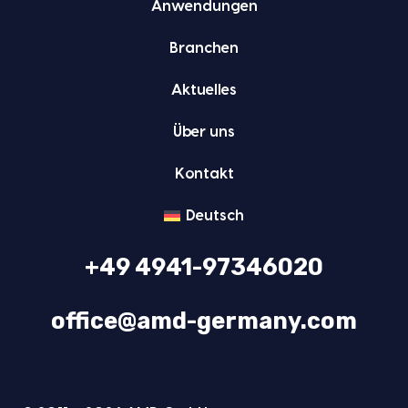
Anwen­dun­gen
Bran­chen
Aktu­el­les
Über uns
Kon­takt
Deutsch
+49 4941-97346020
office@amd-germany.com