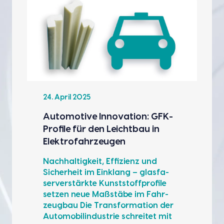
24. April 2025
Auto­mo­ti­ve Inno­va­ti­on: GFK-
Pro­fi­le für den Leicht­bau in
Elek­tro­fahr­zeu­gen
Nach­hal­tig­keit, Effi­zi­enz und
Sicher­heit im Ein­klang – glas­fa­
ser­ver­stärk­te Kunst­stoff­pro­fi­le
set­zen neue Maß­stä­be im Fahr­
zeug­bau Die Trans­for­ma­ti­on der
Auto­mo­bil­in­dus­trie schrei­tet mit