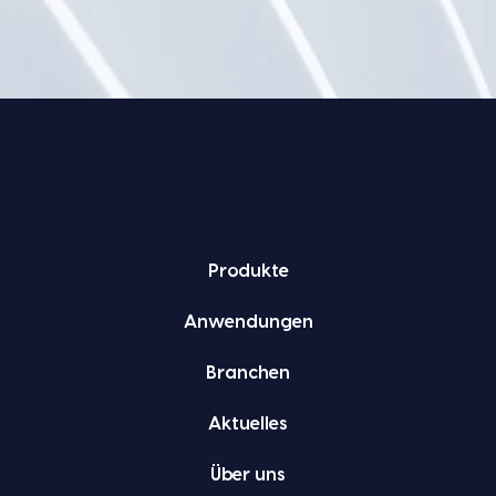
Pro­duk­te
Anwen­dun­gen
Bran­chen
Aktu­el­les
Über uns