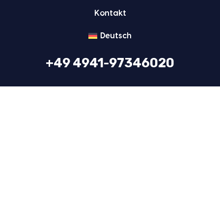
Kon­takt
Deutsch
+49 4941-97346020
office@amd-germany.com
© 2011 – 2026 AMD GmbH
Daten­schutz
Impres­sum