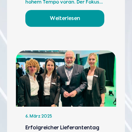
hohem Tem­po vor­an. Der Fokus…
Weiterlesen
6. März 2025
Erfolg­rei­cher Lie­fe­ran­ten­tag