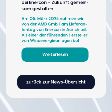
bei Ener­con – Zukunft gemein­
sam gestal­ten
Am 05. März 2025 nah­men wir
von der AMD GmbH am Lie­fe­ran­
ten­tag von Ener­con in Aurich teil.
Als einer der füh­ren­den Her­stel­ler
von Wind­ener­gie­an­la­gen bot…
Weiterlesen
zurück zur News-Übersicht