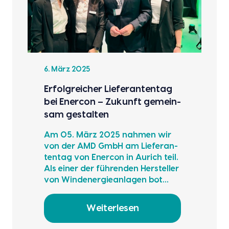
6. März 2025
Erfolg­rei­cher Lie­fe­ran­ten­tag
bei Ener­con – Zukunft gemein­
sam gestal­ten
Am 05. März 2025 nah­men wir
von der AMD GmbH am Lie­fe­ran­
ten­tag von Ener­con in Aurich teil.
Als einer der füh­ren­den Her­stel­ler
von Wind­ener­gie­an­la­gen bot…
Weiterlesen