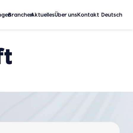
­gen
Bran­chen
Aktu­el­les
Über uns
Kon­takt
Deutsch
ft