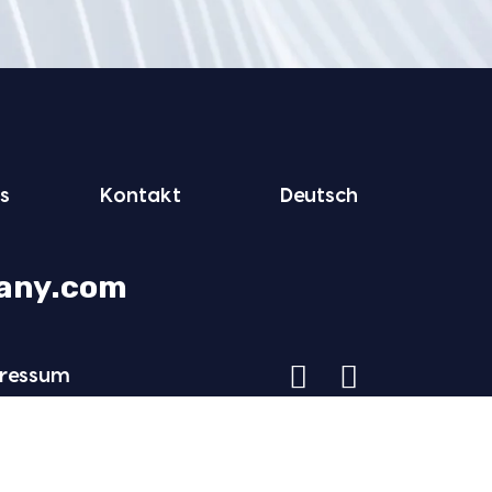
s
Kon­takt
Deutsch
any.com
res­sum