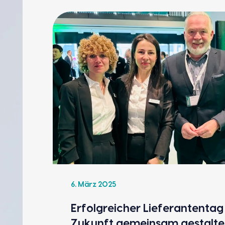
6. März 2025
Erfolg­rei­cher Lie­fe­ran­ten­ta
Zukunft gemein­sam gestal­t