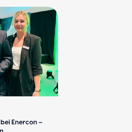
g bei Ener­con –
en