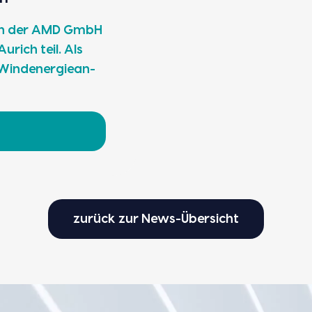
on der AMD GmbH
Aurich teil. Als
 Wind­ener­gie­an­
zurück zur News-Übersicht