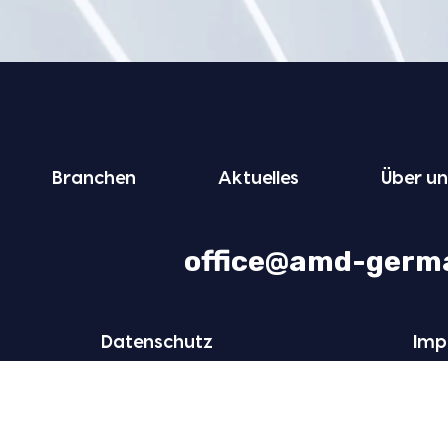
Bran­chen
Aktu­el­les
Über un
office@amd-germ
Daten­schutz
Imp