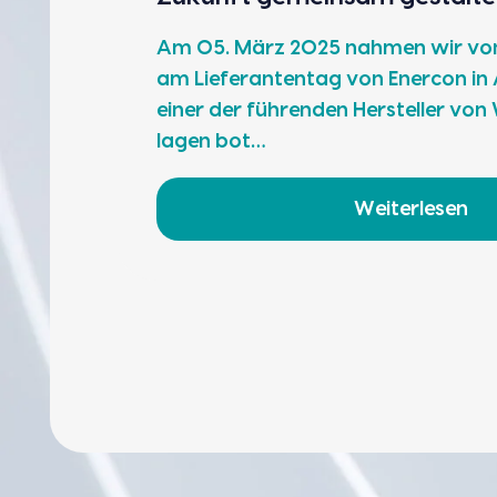
Am 05. März 2025 nah­men wir v
am Lie­fe­ran­ten­tag von Ener­con in 
einer der füh­ren­den Her­stel­ler von
la­gen bot…
Weiterlesen