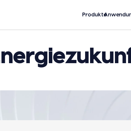
Pro­duk­te
Anwen­dun
nergiezukun