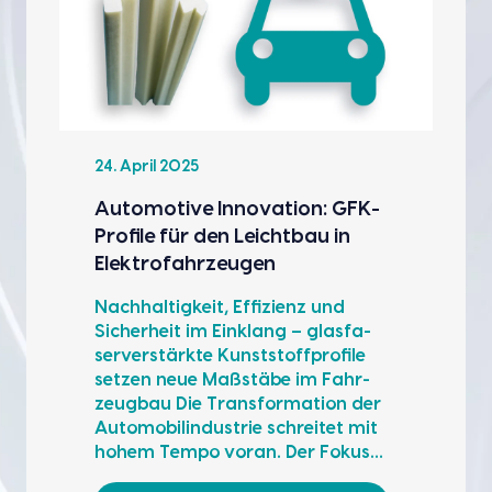
24. April 2025
Auto­mo­ti­ve Inno­va­ti­on: GFK-
Pro­fi­le für den Leicht­bau in
Elek­tro­fahr­zeu­gen
Nach­hal­tig­keit, Effi­zi­enz und
Sicher­heit im Ein­klang – glas­fa­
ser­ver­stärk­te Kunst­stoff­pro­fi­le
set­zen neue Maß­stä­be im Fahr­
zeug­bau Die Trans­for­ma­ti­on der
Auto­mo­bil­in­dus­trie schrei­tet mit
hohem Tem­po vor­an. Der Fokus…