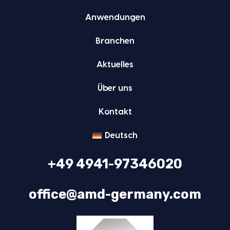
Anwen­dun­gen
Bran­chen
Aktu­el­les
Über uns
Kon­takt
Deutsch
+49 4941-97346020
office@amd-germany.com