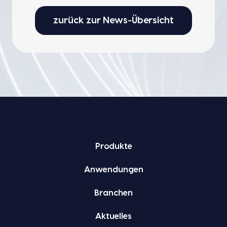
zurück zur News-Übersicht
Pro­duk­te
Anwen­dun­gen
Bran­chen
Aktu­el­les