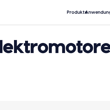
Pro­duk­te
Anwen­dun­
lektromotor