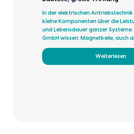
In der elek­tri­schen Antriebs­tech­nik
klei­ne Kom­po­nen­ten über die Leis­tu
und Lebens­dau­er gan­zer Sys­te­me
GmbH wis­sen: Magnet­kei­le, auch als
Weiterlesen