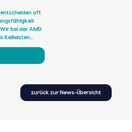
 ent­schei­den oft
ngs­fä­hig­keit
. Wir bei der AMD
 Keil­leis­ten…
zurück zur News-Übersicht