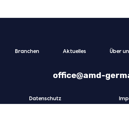
Bran­chen
Aktu­el­les
Über un
office@amd-germ
Daten­schutz
Imp