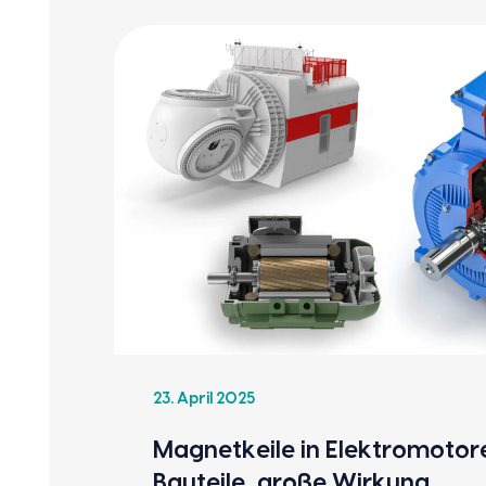
23. April 2025
Magnet­kei­le in Elek­tro­mo­to­r
Bau­tei­le, gro­ße Wir­kung