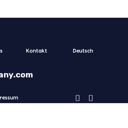
s
Kon­takt
Deutsch
any.com
res­sum