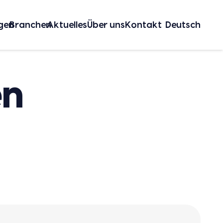
gen
Bran­chen
Aktu­el­les
Über uns
Kon­takt
Deutsch
en